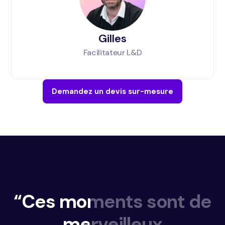
Gilles
Facilitateur L&D
Demandez un devis sur-mesure
“Ces
moments
sont
de
merveilleux