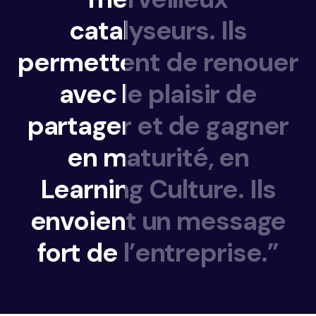
catalyseurs.
Ils
permettent
de
renouer
avec
le
plaisir
de
partager
et
de
gagner
en
maturité,
en
Learning
Culture.
Ils
envoient
un
message
fort
de
l’entreprise.”